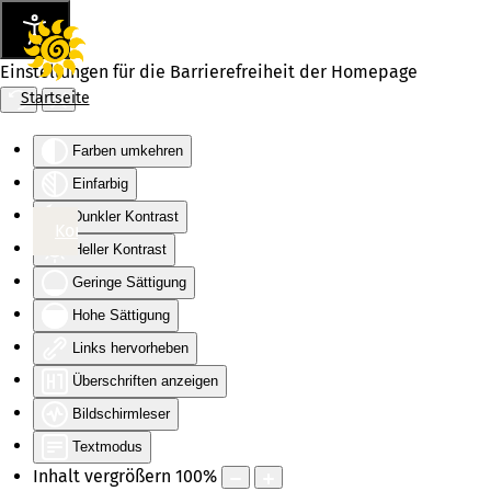
Einstellungen für die Barrierefreiheit der Homepage
Startseite
Farben umkehren
Einfarbig
Dunkler Kontrast
Hauptinhalt
Hauptmenü
Kontakt
Heller Kontrast
Geringe Sättigung
Hohe Sättigung
Links hervorheben
Überschriften anzeigen
Bildschirmleser
Textmodus
Inhalt vergrößern
100
%