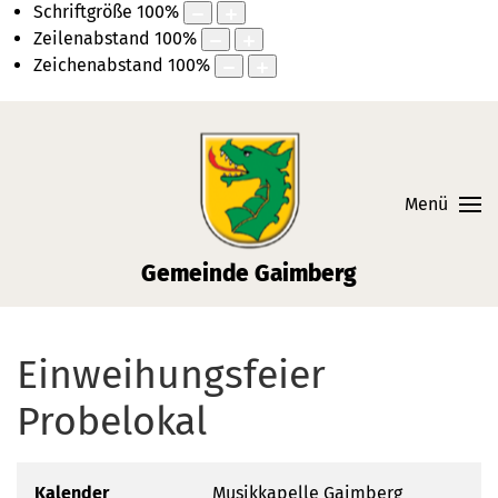
Schriftgröße
100
%
Zeilenabstand
100
%
Zeichenabstand
100
%
Skiplinks
Springe direkt zu:
Menü
Gemeinde Gaimberg
Wappen der Gemeinde Gaimberg
Einweihungsfeier
Probelokal
Kalender
Musikkapelle Gaimberg