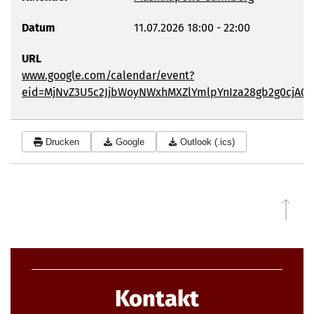
Datum
11.07.2026
18:00
-
22:00
URL
www.google.com/calendar/event?
eid=MjNvZ3U5c2JjbWoyNWxhMXZlYmlpYnIza28gb2g0cjA
Drucken
Google
Outlook (.ics)
zu
Kontakt