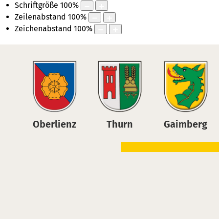
Schriftgröße
100
%
Zeilenabstand
100
%
Zeichenabstand
100
%
Skiplinks
Springe direkt zu:
Oberlienz
,
Th
Alpenhauptkam
Oberlienz
Thurn
Gaimberg
ihre Lage: am 