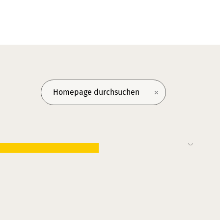
onnenseite des
wandtsein“ ist
Fuße der Berge.
inkt zur Startseite