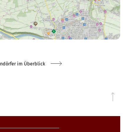
endörfer im Überblick
zurüc