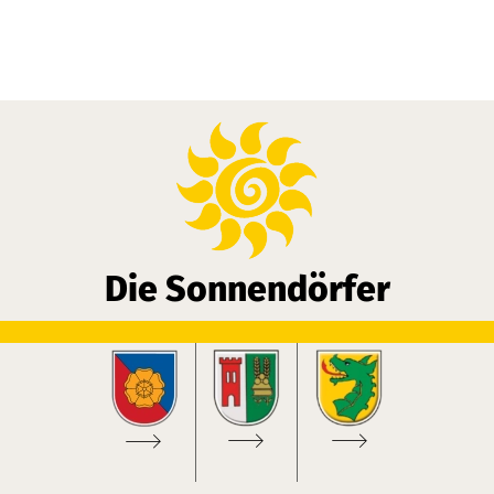
urn
und
Gaimberg
, drei Dörfer auf der S
mes. Das nach außen hin sichtbarste „Ver
Die Sonnendörfer
sonnigen Hang, gebettet in Feldfluren am 
Logo der Sonnendörfer verl