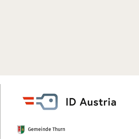
Informatives
aus Oberlienz, Thurn und Gaimberg
Gemeinde Thurn