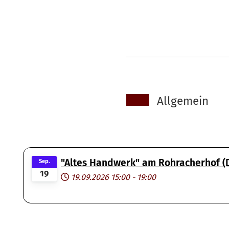
Allgemein
"Altes Handwerk" am Rohracherhof (Di
Sep.
19
19.09.2026
15:00
-
19:00