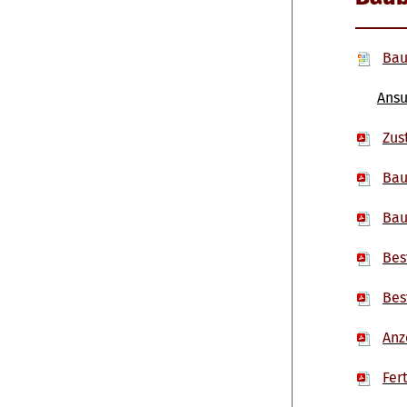
Bau
Ans
Zus
Bau
Bau
Bes
Bes
Anz
Fer