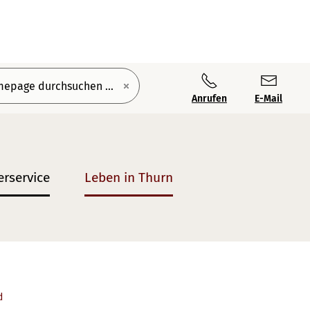
Anrufen
E-Mail
erservice
Leben in Thurn
 verlinkt zur Startseite
d