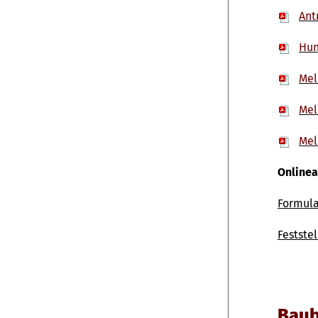
Ant
Hu
Mel
Mel
Mel
Onlinea
Formula
Festste
Baub