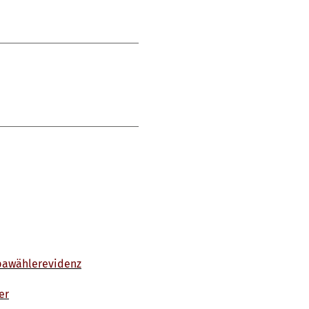
opawählerevidenz
er