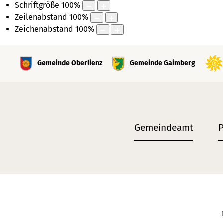
Schriftgröße
100
%
Zeilenabstand
100
%
Zeichenabstand
100
%
Skiplinks
Springe direkt zu:
Gemeinde Oberlienz
Gemeinde Gaimberg
Gemeindeamt
P