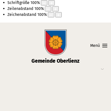
Schriftgröße
100
%
Zeilenabstand
100
%
Zeichenabstand
100
%
Skiplinks
Springe direkt zu:
Menü
Gemeinde Oberlienz
Wappen der Gemeinde Oberlienz
Die Sonnendörfer
Politik
Bürgermeister
Bürgermeister der