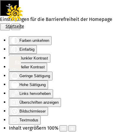
Einstellungen für die Barrierefreiheit der Homepage
Startseite
Farben umkehren
Einfarbig
Dunkler Kontrast
Hauptinhalt
Hauptmenü
Kontakt
Heller Kontrast
Geringe Sättigung
Hohe Sättigung
Links hervorheben
Überschriften anzeigen
Bildschirmleser
Textmodus
Inhalt vergrößern
100
%